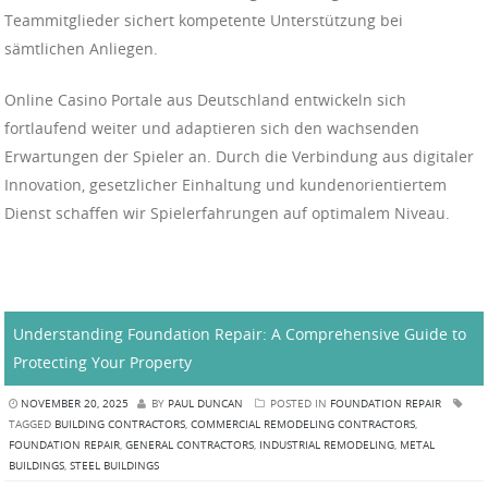
Teammitglieder sichert kompetente Unterstützung bei
sämtlichen Anliegen.
Online Casino Portale aus Deutschland entwickeln sich
fortlaufend weiter und adaptieren sich den wachsenden
Erwartungen der Spieler an. Durch die Verbindung aus digitaler
Innovation, gesetzlicher Einhaltung und kundenorientiertem
Dienst schaffen wir Spielerfahrungen auf optimalem Niveau.
Understanding Foundation Repair: A Comprehensive Guide to
Protecting Your Property
NOVEMBER 20, 2025
BY
PAUL DUNCAN
POSTED IN
FOUNDATION REPAIR
TAGGED
BUILDING CONTRACTORS
,
COMMERCIAL REMODELING CONTRACTORS
,
FOUNDATION REPAIR
,
GENERAL CONTRACTORS
,
INDUSTRIAL REMODELING
,
METAL
BUILDINGS
,
STEEL BUILDINGS