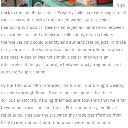
e go
back to the late Renaissance. Wealthy collectors were eager to fill
their villas with relics of the ancient world, statues, coins,
manuscripts, mosaics. Dealers emerged as middlemen between
excavation sites and aristocratic collections, often scholars
themselves who could identify and authenticate objects. In those
early centuries, the work was as much about erudition as about
business. A dealer was not simply a seller; they were an
interpreter of the past, a bridge between dusty fragments and
cultivated appreciation.
By the 18th and 19th centuries, the Grand Tour brought wealthy
travelers through Rome. Dealers became guides for these
curious aristocrats, helping them acquire souvenirs that went far
beyond postcards: ancient busts, Etruscan pottery, medieval
reliquaries. This was the era when the trade transformed from
local to international, and reputations were built on both