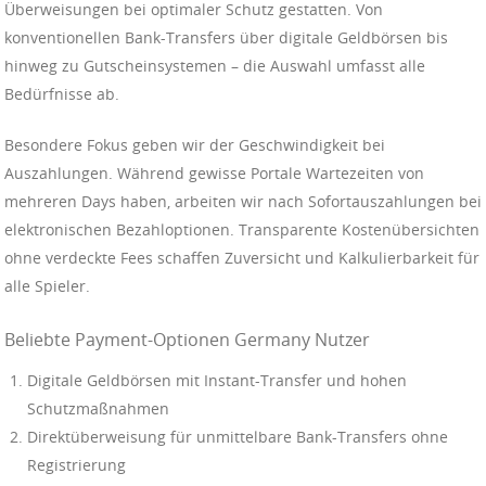
Überweisungen bei optimaler Schutz gestatten. Von
konventionellen Bank-Transfers über digitale Geldbörsen bis
hinweg zu Gutscheinsystemen – die Auswahl umfasst alle
Bedürfnisse ab.
Besondere Fokus geben wir der Geschwindigkeit bei
Auszahlungen. Während gewisse Portale Wartezeiten von
mehreren Days haben, arbeiten wir nach Sofortauszahlungen bei
elektronischen Bezahloptionen. Transparente Kostenübersichten
ohne verdeckte Fees schaffen Zuversicht und Kalkulierbarkeit für
alle Spieler.
Beliebte Payment-Optionen Germany Nutzer
Digitale Geldbörsen mit Instant-Transfer und hohen
Schutzmaßnahmen
Direktüberweisung für unmittelbare Bank-Transfers ohne
Registrierung