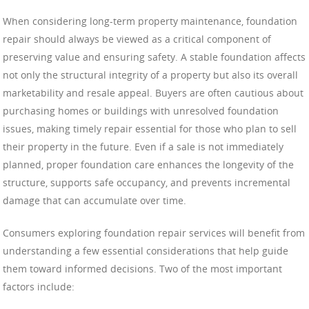
When considering long-term property maintenance, foundation
repair should always be viewed as a critical component of
preserving value and ensuring safety. A stable foundation affects
not only the structural integrity of a property but also its overall
marketability and resale appeal. Buyers are often cautious about
purchasing homes or buildings with unresolved foundation
issues, making timely repair essential for those who plan to sell
their property in the future. Even if a sale is not immediately
planned, proper foundation care enhances the longevity of the
structure, supports safe occupancy, and prevents incremental
damage that can accumulate over time.
Consumers exploring foundation repair services will benefit from
understanding a few essential considerations that help guide
them toward informed decisions. Two of the most important
factors include: