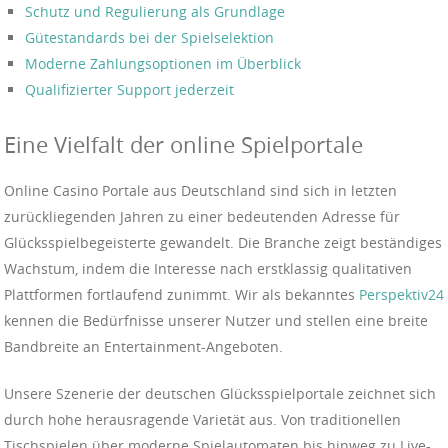
Schutz und Regulierung als Grundlage
Gütestandards bei der Spielselektion
Moderne Zahlungsoptionen im Überblick
Qualifizierter Support jederzeit
Eine Vielfalt der online Spielportale
Online Casino Portale aus Deutschland sind sich in letzten
zurückliegenden Jahren zu einer bedeutenden Adresse für
Glücksspielbegeisterte gewandelt. Die Branche zeigt beständiges
Wachstum, indem die Interesse nach erstklassig qualitativen
Plattformen fortlaufend zunimmt. Wir als bekanntes
Perspektiv24
kennen die Bedürfnisse unserer Nutzer und stellen eine breite
Bandbreite an Entertainment-Angeboten.
Unsere Szenerie der deutschen Glücksspielportale zeichnet sich
durch hohe herausragende Varietät aus. Von traditionellen
Tischspielen über moderne Spielautomaten bis hinweg zu Live-